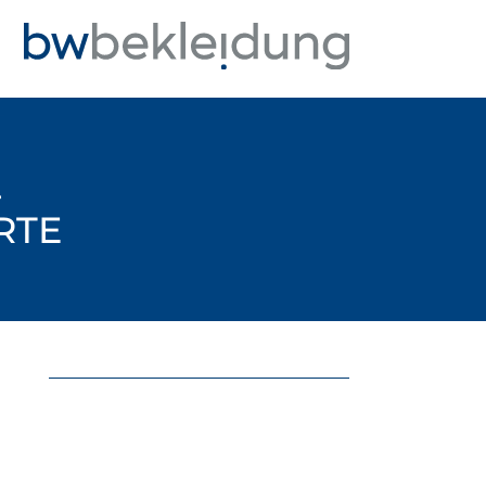
-
RTE