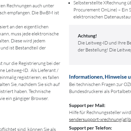
Selbsterstellte XRechnung 
ten Rechnungen auch unter
Procurement OnLine) – Ein S
isch empfangen. Die BwBM ist
elektronischen Datenaustau
iert an den eigentlichen
ann, muss jede elektronische
Achtung!
lten. Diese wird jedem
Die Leitweg-ID und Ihre 
und ist Bestandteil der
der Bestellung! Die Leitw
 nur die Registrierung bei der
e Leitweg-ID. Als Lieferant /
Informationen, Hinweise 
inmalig registrieren; es fallen
lten Sie, nachdem Sie sich auf
Bei technischen Fragen zur OZG
istriert haben. Technische
Bundesdruckerei als Portalbet
ie ein gängiger Browser.
Support per Mail:
Hilfe für Rechnungssteller wir
sendersupport-xrechnung(at)b
Support per Telefon:
lichtet sind, können Sie als