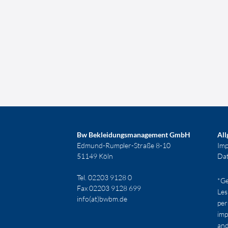
Bw Bekleidungsmanagement GmbH
All
Edmund-Rumpler-Straße 8-10
Im
51149 Köln
Dat
Tel. 02203 9128 0
*Ge
Fax 02203 9128 699
Les
info(at)bwbm.de
per
imp
and