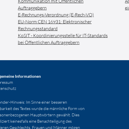
Kommunikation mit Öffentlichen
An
Auftraggebern
e
E-Rechnungs-Verordnung (E-Rech-VO)
EU-Norm CEN 16931: Elektronischer
Rechnungsstandard
KoSIT - Koordinierungsstelle für IT-Standards
bei Öffentlichen Auftraggebern
gemeine Informationen
pressum
enschutz
nder-Hinweis: Im Sinne einer besseren
barkeit des Textes wurde die männliche Form von
sonenbezogenen Hauptwörtern gewählt. Dies
liziert keinesfalls eine Benachteiligung des
eren Geschlechts. Frauen und Männer mögen