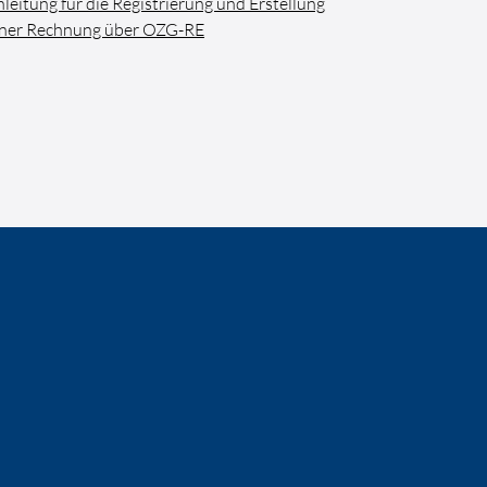
leitung für die Registrierung und Erstellung
iner Rechnung über OZG-RE