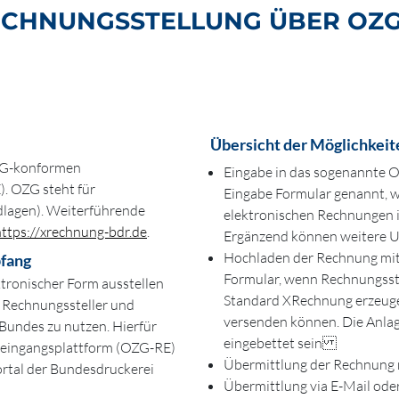
ECHNUNGSSTELLUNG ÜBER OZG
Übersicht der Möglichkeit
OZG-konformen
Eingabe in das sogenannte 
. OZG steht für
Eingabe Formular genannt, w
dlagen). Weiterführende
elektronischen Rechnungen 
https://xrechnung-bdr.de
.
Ergänzend können weitere
Hochladen der Rechnung mit
fang
Formular, wenn Rechnungsste
tronischer Form ausstellen
Standard XRechnung erzeugen,
 Rechnungssteller und
versenden können. Die Anla
Bundes zu nutzen. Hierfür
eingebettet sein
­eingangs­plattform (OZG-RE)
Übermittlung der Rechnung 
Portal der Bundesdruckerei
Übermittlung via E-Mail od