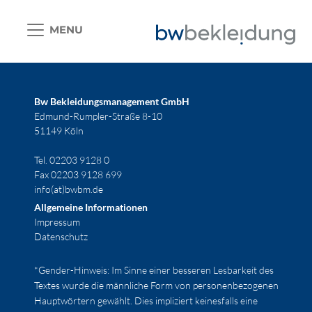
MENU
Bw Bekleidungsmanagement GmbH
Edmund-Rumpler-Straße 8-10
51149 Köln
Tel. 02203 9128 0
Fax 02203 9128 699
info(at)bwbm.de
Allgemeine Informationen
Impressum
Datenschutz
*Gender-Hinweis: Im Sinne einer besseren Lesbarkeit des
Textes wurde die männliche Form von personenbezogenen
Hauptwörtern gewählt. Dies impliziert keinesfalls eine